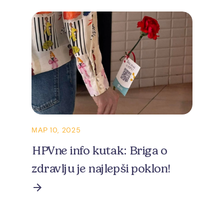
МАР 10, 2025
HPVne info kutak: Briga o
zdravlju je najlepši poklon!