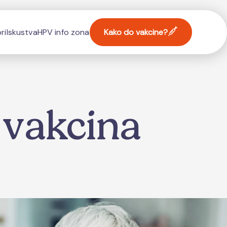
ri
Iskustva
HPV info zona
Kako do vakcine?
 vakcina