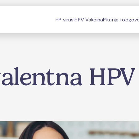
HP virusi
HPV Vakcina
Pitanja i odgovo
alentna HPV