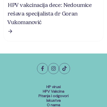
HPV vakcinacija dece: Nedoumice
rešava specijalista dr Goran
Vukomanović
HP virusi
HPV Vakcina
Pitanja i odgovori
Iskustva
O nama