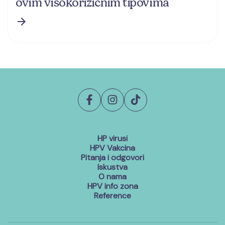
ovim visokorizičnim tipovima
HP virusi
HPV Vakcina
Pitanja i odgovori
Iskustva
O nama
HPV info zona
Reference