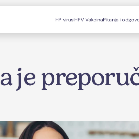
HP virusi
HPV Vakcina
Pitanja i odgovo
a je preporu