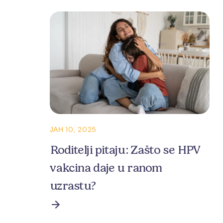
ЈАН 10, 2025
Roditelji pitaju: Zašto se HPV
vakcina daje u ranom
uzrastu?