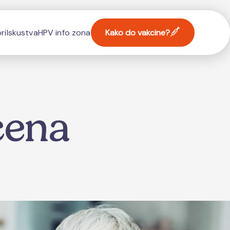
ri
Iskustva
HPV info zona
Kako do vakcine?
čena