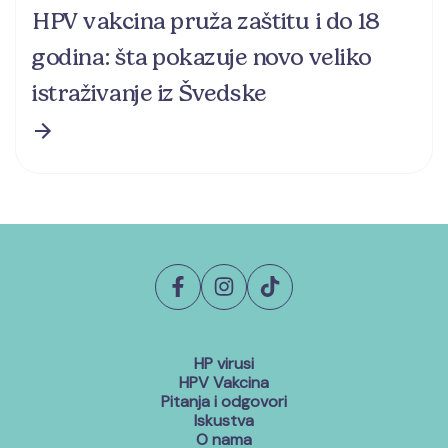
HPV vakcina pruža zaštitu i do 18
godina: šta pokazuje novo veliko
istraživanje iz Švedske
HP virusi
HPV Vakcina
Pitanja i odgovori
Iskustva
O nama