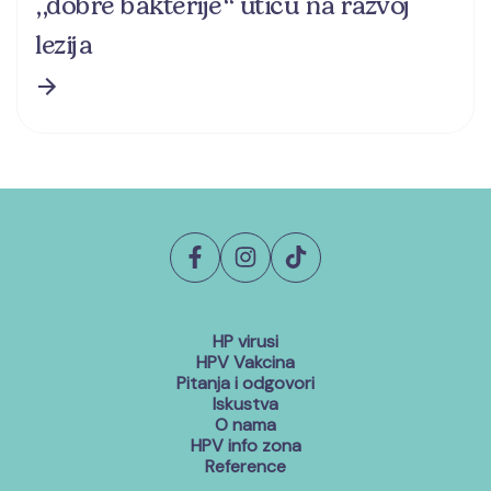
,,dobre bakterije“ utiču na razvoj
lezija
HP virusi
HPV Vakcina
Pitanja i odgovori
Iskustva
O nama
HPV info zona
Reference