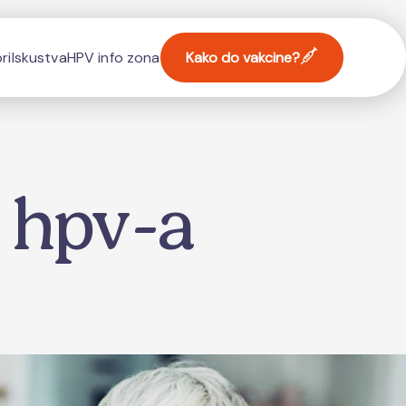
ri
Iskustva
HPV info zona
Kako do vakcine?
i hpv-a