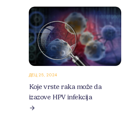
ДЕЦ 25, 2024
Koje vrste raka može da
izazove HPV infekcija