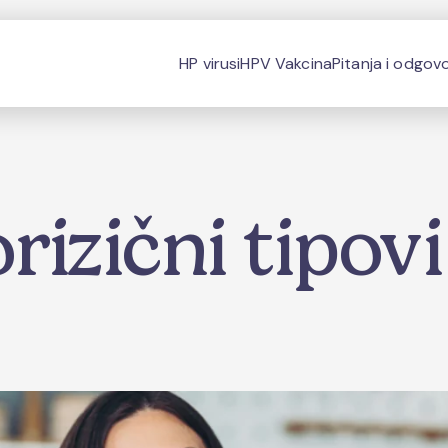
HP virusi
HPV Vakcina
Pitanja i odgovo
rizični tipov