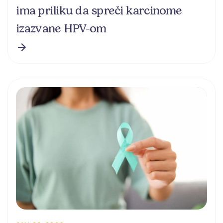
ima priliku da spreči karcinome
izazvane HPV-om