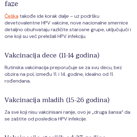
faze
Češka
takođe ide korak dalje – uz podršku
devetovalentne HPV vakcine, nove nacionalne smernice
detaljno obuhvataju različite starosne grupe, uključujući i
one koji su već preležali HPV infekciju.
Vakcinacija dece (11-14 godina)
Rutinska vakcinacija preporučuje se za svu decu, bez
obzira na pol, između 11. i 14. godine, idealno od 11.
rođendana.
Vakcinacija mladih (15-26 godina)
Za sve koji nisu vakcinisani ranije, ovo je „druga šansa“ da
se zaštite od posledica HPV infekcije.