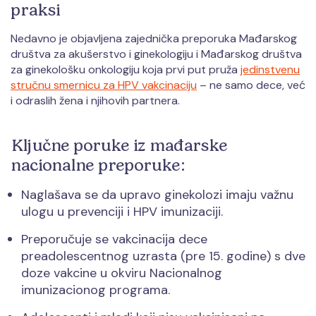
praksi
Nedavno je objavljena zajednička preporuka Mađarskog
društva za akušerstvo i ginekologiju i Mađarskog društva
za ginekološku onkologiju koja prvi put pruža
jedinstvenu
stručnu smernicu za HPV vakcinaciju
– ne samo dece, već
i odraslih žena i njihovih partnera.
Ključne poruke iz mađarske
nacionalne preporuke:
Naglašava se da upravo ginekolozi imaju važnu
ulogu u prevenciji i HPV imunizaciji.
Preporučuje se vakcinacija dece
preadolescentnog uzrasta (pre 15. godine) s dve
doze vakcine u okviru Nacionalnog
imunizacionog programa.