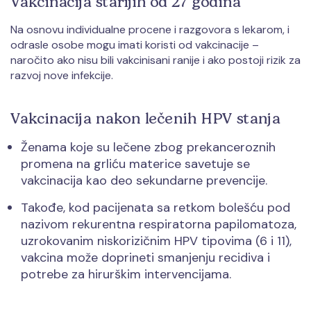
Vakcinacija starijih od 27 godina
Na osnovu individualne procene i razgovora s lekarom, i
odrasle osobe mogu imati koristi od vakcinacije –
naročito ako nisu bili vakcinisani ranije i ako postoji rizik za
razvoj nove infekcije.
Vakcinacija nakon lečenih HPV stanja
Ženama koje su lečene zbog prekanceroznih
promena na grliću materice savetuje se
vakcinacija kao deo sekundarne prevencije.
Takođe, kod pacijenata sa retkom bolešću pod
nazivom rekurentna respiratorna papilomatoza,
uzrokovanim niskorizičnim HPV tipovima (6 i 11),
vakcina može doprineti smanjenju recidiva i
potrebe za hirurškim intervencijama.