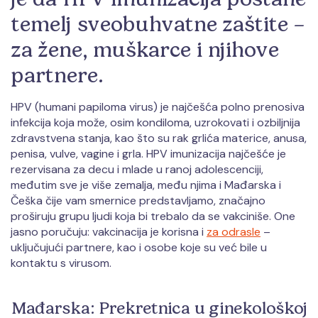
temelj sveobuhvatne zaštite –
za žene, muškarce i njihove
partnere.
HPV (humani papiloma virus) je najčešća polno prenosiva
infekcija koja može, osim kondiloma, uzrokovati i ozbiljnija
zdravstvena stanja, kao što su rak grlića materice, anusa,
penisa, vulve, vagine i grla. HPV imunizacija najčešće je
rezervisana za decu i mlade u ranoj adolescenciji,
međutim sve je više zemalja, među njima i Mađarska i
Češka čije vam smernice predstavljamo, značajno
proširuju grupu ljudi koja bi trebalo da se vakciniše. One
jasno poručuju: vakcinacija je korisna i
za odrasle
–
uključujući partnere, kao i osobe koje su već bile u
kontaktu s virusom.
Mađarska: Prekretnica u ginekološkoj