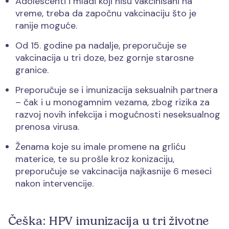
Adolescenti i mladi koji nisu vakcinisani na
vreme, treba da započnu vakcinaciju što je
ranije moguće.
Od 15. godine pa nadalje, preporučuje se
vakcinacija u tri doze, bez gornje starosne
granice.
Preporučuje se i imunizacija seksualnih partnera
– čak i u monogamnim vezama, zbog rizika za
razvoj novih infekcija i mogućnosti neseksualnog
prenosa virusa.
Ženama koje su imale promene na grliću
materice, te su prošle kroz konizaciju,
preporučuje se vakcinacija najkasnije 6 meseci
nakon intervencije.
Češka: HPV imunizacija u tri životne