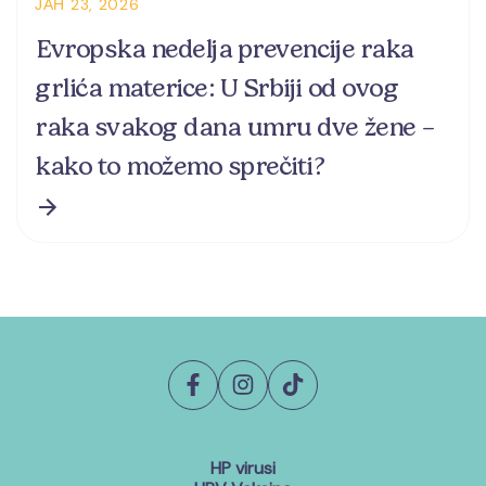
ЈАН 23, 2026
Evropska nedelja prevencije raka
grlića materice: U Srbiji od ovog
raka svakog dana umru dve žene –
kako to možemo sprečiti?
HP virusi