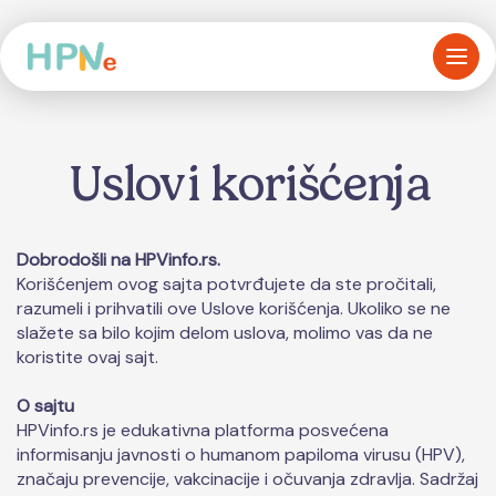
Uslovi korišćenja
Dobrodošli na HPVinfo.rs.
Korišćenjem ovog sajta potvrđujete da ste pročitali,
razumeli i prihvatili ove Uslove korišćenja. Ukoliko se ne
slažete sa bilo kojim delom uslova, molimo vas da ne
koristite ovaj sajt.
O sajtu
HPVinfo.rs je edukativna platforma posvećena
informisanju javnosti o humanom papiloma virusu (HPV),
značaju prevencije, vakcinacije i očuvanja zdravlja. Sadržaj