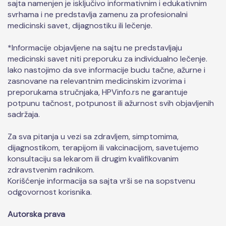
sajta namenjen je isključivo informativnim i edukativnim
svrhama i ne predstavlja zamenu za profesionalni
medicinski savet, dijagnostiku ili lečenje.
*Informacije objavljene na sajtu ne predstavljaju
medicinski savet niti preporuku za individualno lečenje.
Iako nastojimo da sve informacije budu tačne, ažurne i
zasnovane na relevantnim medicinskim izvorima i
preporukama stručnjaka, HPVinfo.rs ne garantuje
potpunu tačnost, potpunost ili ažurnost svih objavljenih
sadržaja.
Za sva pitanja u vezi sa zdravljem, simptomima,
dijagnostikom, terapijom ili vakcinacijom, savetujemo
konsultaciju sa lekarom ili drugim kvalifikovanim
zdravstvenim radnikom.
Korišćenje informacija sa sajta vrši se na sopstvenu
odgovornost korisnika.
Autorska prava