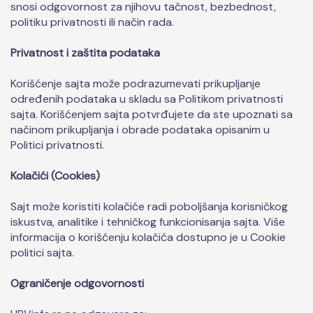
snosi odgovornost za njihovu tačnost, bezbednost,
politiku privatnosti ili način rada.
Privatnost i zaštita podataka
Korišćenje sajta može podrazumevati prikupljanje
određenih podataka u skladu sa Politikom privatnosti
sajta. Korišćenjem sajta potvrđujete da ste upoznati sa
načinom prikupljanja i obrade podataka opisanim u
Politici privatnosti.
Kolačići (Cookies)
Sajt može koristiti kolačiće radi poboljšanja korisničkog
iskustva, analitike i tehničkog funkcionisanja sajta. Više
informacija o korišćenju kolačića dostupno je u Cookie
politici sajta.
Ograničenje odgovornosti