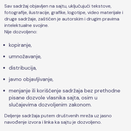
Sav sadržaj objavljen na sajtu, uključujući tekstove,
fotografije, ilustracije, grafike, logotipe, video materijale i
druge sadržaje, zaštićen je autorskim i drugim pravima
intelektualne svojine.
Nije dozvoljeno:
kopiranje,
umnožavanje,
distribucija,
javno objavljivanje,
menjanje ili korišćenje sadržaja bez prethodne
pisane dozvole vlasnika sajta, osim u
slučajevima dozvoljenim zakonom.
Deljenje sadržaja putem društvenih mreža uz jasno
navođenje izvora i linka ka sajtu je dozvoljeno.