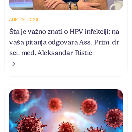
АПР 29, 2026
Šta je važno znati o HPV infekciji: na
vaša pitanja odgovara Ass. Prim. dr
sci. med. Aleksandar Ristić