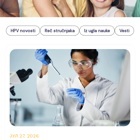
HPV novosti
Reč stručnjaka
Iz ugla nauke
Vesti
ЈУЛ 27, 2026