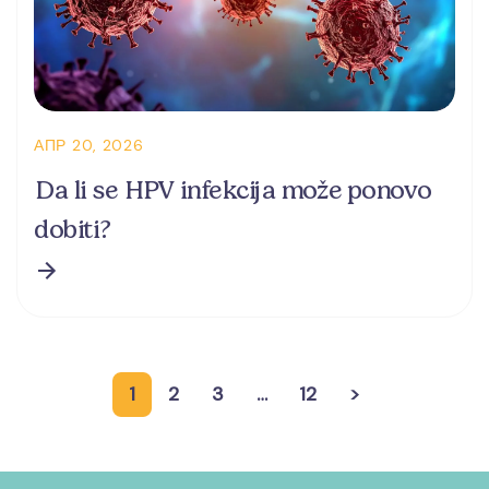
АПР 20, 2026
Da li se HPV infekcija može ponovo
dobiti?
Кретање
1
2
3
…
12
>
чланака