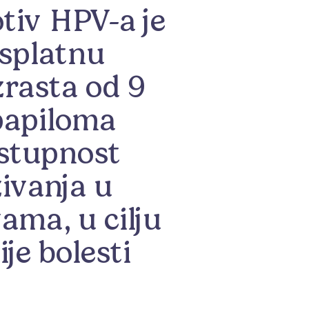
tiv HPV-a je
esplatnu
zrasta od 9
papiloma
ostupnost
ivanja u
ma, u cilju
je bolesti