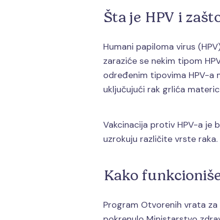
Šta je HPV i zašt
Humani papiloma virus (HPV) 
zaraziće se nekim tipom HPV-
određenim tipovima HPV-a mož
uključujući rak grlića materice
Vakcinacija protiv HPV-a je b
uzrokuju različite vrste raka.
Kako funkcioniš
Program Otvorenih vrata za b
pokrenulo Ministarstvo zdravl