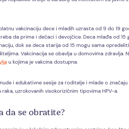
splatnu vakcinaciju dece i mladih uzrasta od 9 do 19 go
treba da prime i dečaci i devojčice. Deca mlađa od 15
naciju, dok se deca starija od 15 mogu sama opredeliti 
diteljima. Vakcinacija se obavlja u domovima zdravlja.
lja
u kojima je vakcina dostupna.
de i edukativne sesije za roditelje i mlade o značaju v
a raka, uzrokovanih visokorizičnim tipovima HPV-a.
 da se obratite?