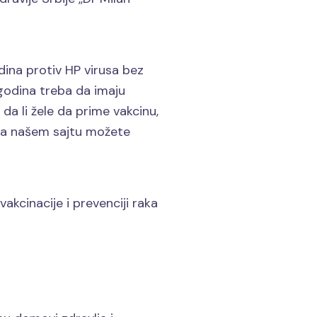
dina protiv HP virusa bez
 godina treba da imaju
da li žele da prime vakcinu,
 Na našem sajtu možete
akcinacije i prevenciji raka