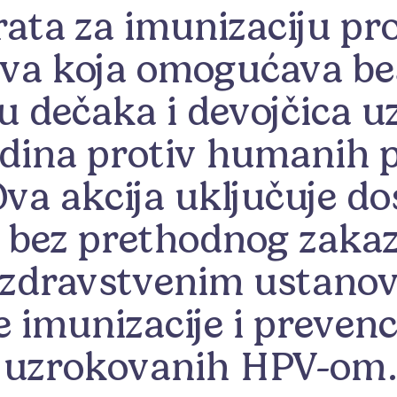
ata za imunizaciju pro
tiva koja omogućava b
u dečaka i devojčica u
odina protiv humanih 
Ova akcija uključuje d
 bez prethodnog zakaz
zdravstvenim ustanova
 imunizacije i prevenci
uzrokovanih HPV-om.