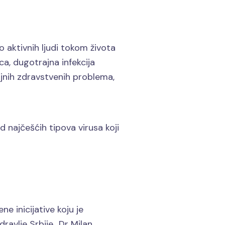
 aktivnih ljudi tokom života
a, dugotrajna infekcija
ljnih zdravstvenih problema,
 najčešćih tipova virusa koji
 inicijative koju je
avlje Srbije ,,Dr Milan