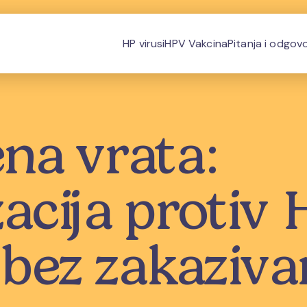
HP virusi
HPV Vakcina
Pitanja i odgovo
na vrata:
acija protiv 
 bez zakaziva