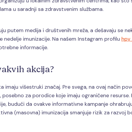
rganizuju u lokalnim zdravstvenim centrima, kao što s
olama u saradnji sa zdravstvenim službama.
uju putem medija i društvenih mreža, a dešavaju se nek
e nedelje imunizacije. Na našem Instagram profilu
hpv
trebne informacije.
vakvih akcija?
a imaju višestruki značaj. Pre svega, na ovaj način p
, posebno za porodice koje imaju ograničene resurse. P
cije, budući da ovakve informativne kampanje ohrabru
ektivna (masovna) imunizacija smanjuje rizik za razvoj 