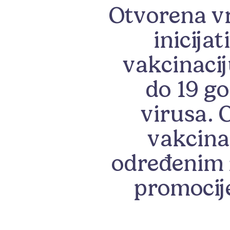
Otvorena vr
inicija
vakcinacij
do 19 g
virusa. 
vakcina
određenim 
promocije