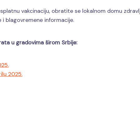
splatnu vakcinaciju, obratite se lokalnom domu zdravlj
ne i blagovremene informacije.
rata u gradovima širom Srbije:
025.
ilu 2025.