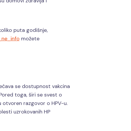
u domovi zdravlja i
oliko puta godišnje,
_ne_info
možete
ovećava se dostupnost vakcina
ored toga, širi se svest o
ju otvoren razgovor o HPV-u.
bolesti uzrokovanih HP