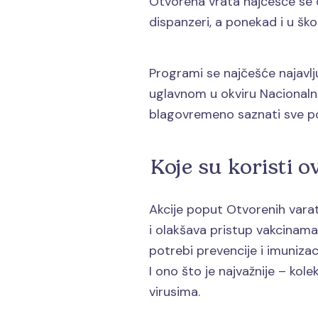
Otvorena vrata najčešće se o
dispanzeri, a ponekad i u šk
Programi se najčešće najavlj
uglavnom u okviru Nacionaln
blagovremeno saznati sve po
Koje su koristi o
Akcije poput Otvorenih varat
i olakšava pristup vakcinama
potrebi prevencije i imuniza
I ono što je najvažnije – kol
virusima.