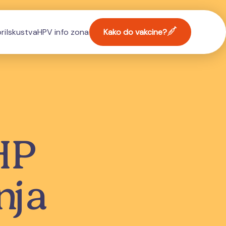
ri
Iskustva
HPV info zona
Kako do vakcine?
HP
nja