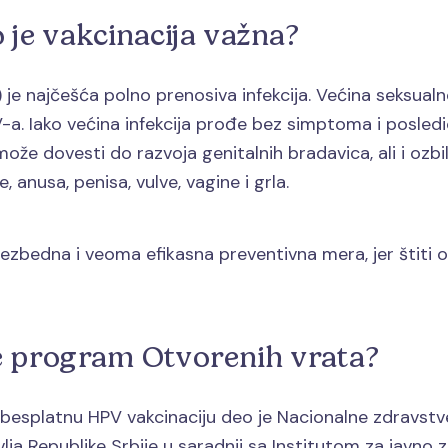
o je vakcinacija važna?
je najčešća polno prenosiva infekcija. Većina seksualno
a. Iako većina infekcija prođe bez simptoma i posledic
e dovesti do razvoja genitalnih bradavica, ali i ozbi
, anusa, penisa, vulve, vagine i grla.
ezbedna i veoma efikasna preventivna mera, jer štiti od
e program Otvorenih vrata?
esplatnu HPV vakcinaciju deo je Nacionalne zdravstvene
ja Republike Srbije u saradnji sa Institutom za javno zdr