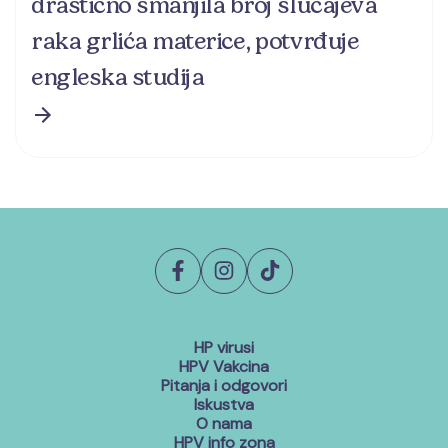
drastično smanjila broj slučajeva
raka grlića materice, potvrđuje
engleska studija
HP virusi
HPV Vakcina
Pitanja i odgovori
Iskustva
O nama
HPV info zona