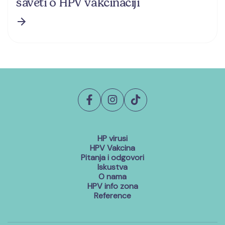
saveti o HPV vakcinaciji
HP virusi
HPV Vakcina
Pitanja i odgovori
Iskustva
O nama
HPV info zona
Reference