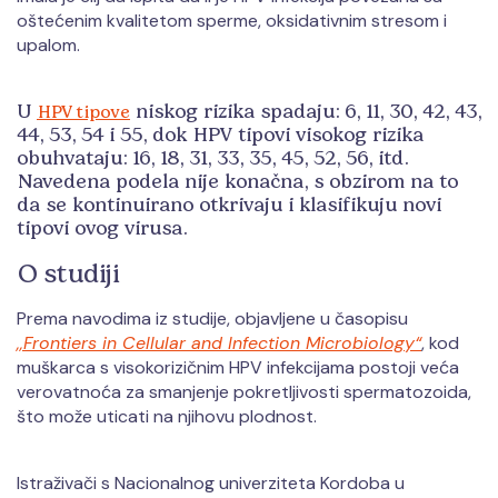
oštećenim kvalitetom sperme, oksidativnim stresom i
upalom.
U
niskog rizika spadaju: 6, 11, 30, 42, 43,
HPV tipove
44, 53, 54 i 55, dok HPV tipovi visokog rizika
obuhvataju: 16, 18, 31, 33, 35, 45, 52, 56, itd.
Navedena podela nije konačna, s obzirom na to
da se kontinuirano otkrivaju i klasifikuju novi
tipovi ovog virusa.
O studiji
Prema navodima iz studije, objavljene u časopisu
,,Frontiers in Cellular and Infection Microbiology“
, kod
muškarca s visokorizičnim HPV infekcijama postoji veća
verovatnoća za smanjenje pokretljivosti spermatozoida,
što može uticati na njihovu plodnost.
Istraživači s Nacionalnog univerziteta Kordoba u