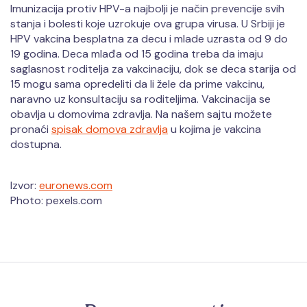
Imunizacija protiv HPV-a najbolji je način prevencije svih
stanja i bolesti koje uzrokuje ova grupa virusa. U Srbiji je
HPV vakcina besplatna za decu i mlade uzrasta od 9 do
19 godina. Deca mlađa od 15 godina treba da imaju
saglasnost roditelja za vakcinaciju, dok se deca starija od
15 mogu sama opredeliti da li žele da prime vakcinu,
naravno uz konsultaciju sa roditeljima. Vakcinacija se
obavlja u domovima zdravlja. Na našem sajtu možete
pronaći
spisak domova zdravlja
u kojima je vakcina
dostupna.
Izvor:
euronews.com
Photo: pexels.com