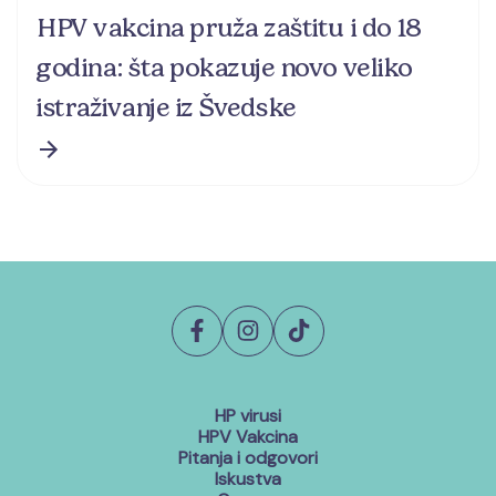
HPV vakcina pruža zaštitu i do 18
godina: šta pokazuje novo veliko
istraživanje iz Švedske
HP virusi
HPV Vakcina
Pitanja i odgovori
Iskustva