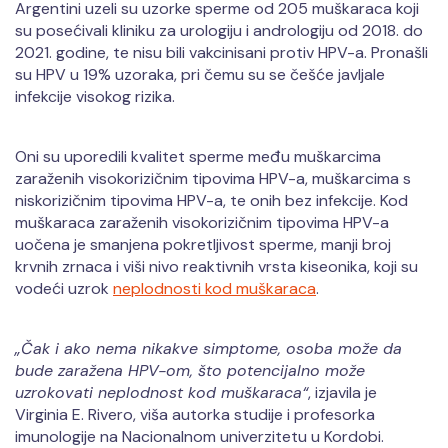
Argentini uzeli su uzorke sperme od 205 muškaraca koji
su posećivali kliniku za urologiju i andrologiju od 2018. do
2021. godine, te nisu bili vakcinisani protiv HPV-a. Pronašli
su HPV u 19% uzoraka, pri čemu su se češće javljale
infekcije visokog rizika.
Oni su uporedili kvalitet sperme među muškarcima
zaraženih visokorizičnim tipovima HPV-a, muškarcima s
niskorizičnim tipovima HPV-a, te onih bez infekcije. Kod
muškaraca zaraženih visokorizičnim tipovima HPV-a
uočena je smanjena pokretljivost sperme, manji broj
krvnih zrnaca i viši nivo reaktivnih vrsta kiseonika, koji su
vodeći uzrok
neplodnosti kod muškaraca
.
„Čak i ako nema nikakve simptome, osoba može da
bude zaražena HPV-om, što potencijalno može
uzrokovati neplodnost kod muškaraca“
, izjavila je
Virginia E. Rivero, viša autorka studije i profesorka
imunologije na Nacionalnom univerzitetu u Kordobi.