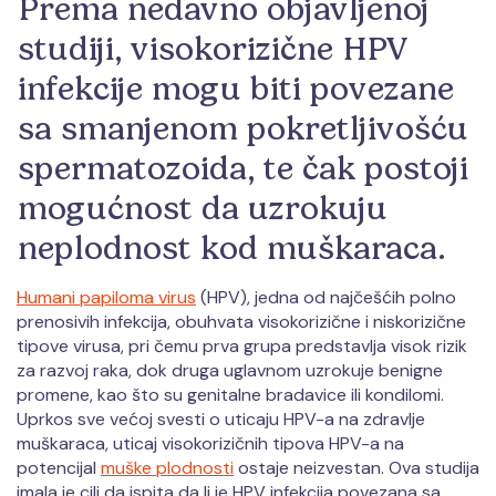
Prema nedavno objavljenoj
studiji, visokorizične HPV
infekcije mogu biti povezane
sa smanjenom pokretljivošću
spermatozoida, te čak postoji
mogućnost da uzrokuju
neplodnost kod muškaraca.
Humani papiloma virus
(HPV), jedna od najčešćih polno
prenosivih infekcija, obuhvata visokorizične i niskorizične
tipove virusa, pri čemu prva grupa predstavlja visok rizik
za razvoj raka, dok druga uglavnom uzrokuje benigne
promene, kao što su genitalne bradavice ili kondilomi.
Uprkos sve većoj svesti o uticaju HPV-a na zdravlje
muškaraca, uticaj visokorizičnih tipova HPV-a na
potencijal
muške plodnosti
ostaje neizvestan. Ova studija
imala je cilj da ispita da li je HPV infekcija povezana sa