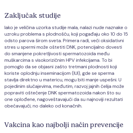
Zaključak studije
Iako je veličina uzorka studije mala, nalazi nude naznake o
uzroku problema s plodnošću, koji pogađaju oko 10 do 15
odsto parova širom sveta. Primera radi, veći oksidativni
stres u spermi može oštetiti DNK, potencijalno dovesti
do smanjene pokretljivosti spermatozoida među
muškarcima s visokorizičnim HPV infekcijama. To bi
pomoglo da se objasni zašto tretmani plodnosti koji
koriste oplodnju inseminacijom (IUI), gde se sperma
stavlja direktno u matericu, mogu biti manje uspešni. U
pojedinim slučajevima, međutim, razvoj jajnih ćelija može
popraviti oštećenje DNK spermatozoida nakon što su
one oplođene, nagoveštavajući da su najnoviji rezultati
obećavajući, no daleko od konačnih.
Vakcina kao najbolji način prevencije