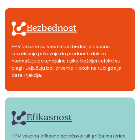
Bezbednost
HPV vakcine su veoma bezbedne, a naučna
istraživanja pokazuju da prednosti daleko
nadmašuju potencijalne rizike. Neželjeni efekti su
blagi i uključuju bol, crvenilo ili otok na ruci gde je
data injekcija.
Efikasnost
HPV vakcina efikasno sprečava rak grlića materice,