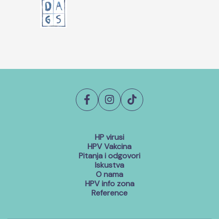
HP virusi
HPV Vakcina
Pitanja i odgovori
Iskustva
O nama
HPV info zona
Reference