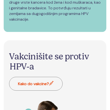
druge vrste kancera kod žena i kod muškaraca, kao
i genitalne bradavice. To potvrđuju rezultati u
zemljama sa dugogodišnjim programima HPV
vakcinacije.
Vakcinišite se protiv
HPV-a
Kako do vakcine?