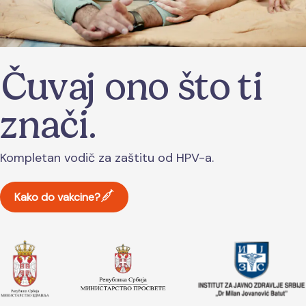
Čuvaj ono što ti
znači.
Kompletan vodič za zaštitu od HPV-a.
Kako do vakcine?