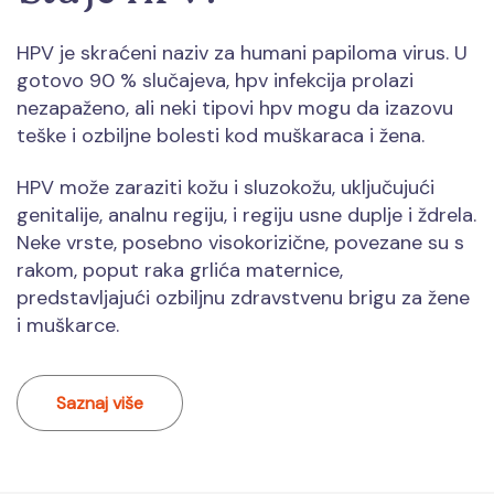
HPV je skraćeni naziv za humani papiloma virus. U
gotovo 90 % slučajeva, hpv infekcija prolazi
nezapaženo, ali neki tipovi hpv mogu da izazovu
teške i ozbiljne bolesti kod muškaraca i žena.
HPV može zaraziti kožu i sluzokožu, uključujući
genitalije, analnu regiju, i regiju usne duplje i ždrela.
Neke vrste, posebno visokorizične, povezane su s
rakom, poput raka grlića maternice,
predstavljajući ozbiljnu zdravstvenu brigu za žene
i muškarce.
Saznaj više