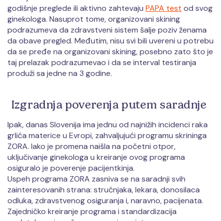
godišnje preglede ili aktivno zahtevaju
PAPA test
od svog
ginekologa. Nasuprot tome, organizovani skining
podrazumeva da zdravstveni sistem šalje poziv ženama
da obave pregled. Međutim, nisu svi bili uvereni u potrebu
da se pređe na organizovani skining, posebno zato što je
taj prelazak podrazumevao i da se interval testiranja
produži sa jedne na 3 godine.
Izgradnja poverenja putem saradnje
Ipak, danas Slovenija ima jednu od najnižih incidenci raka
grlića materice u Evropi, zahvaljujući programu skrininga
ZORA. Iako je promena naišla na početni otpor,
uključivanje ginekologa u kreiranje ovog programa
osiguralo je poverenje pacijentkinja.
Uspeh programa ZORA zasniva se na saradnji svih
zainteresovanih strana: stručnjaka, lekara, donosilaca
odluka, zdravstvenog osiguranja i, naravno, pacijenata.
Zajedničko kreiranje programa i standardizacija