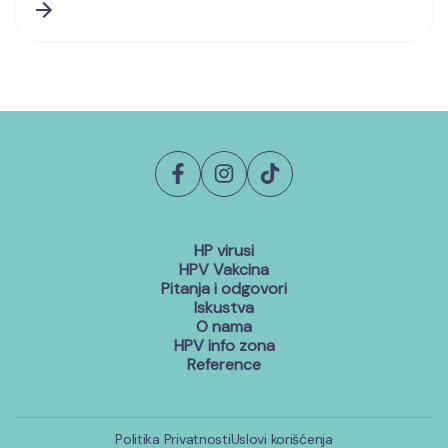
HP virusi
HPV Vakcina
Pitanja i odgovori
Iskustva
O nama
HPV info zona
Reference
Politika Privatnosti
Uslovi korišćenja