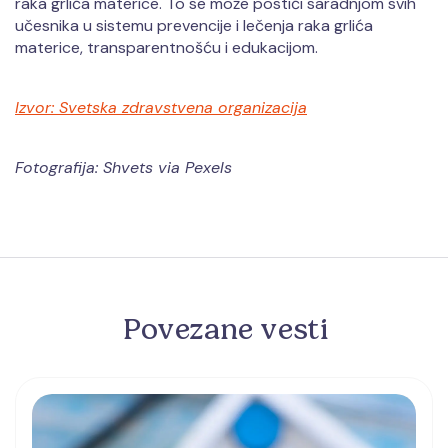
raka grlića materice. To se može postići saradnjom svih
učesnika u sistemu prevencije i lečenja raka grlića
materice, transparentnošću i edukacijom.
Izvor: Svetska zdravstvena organizacija
Fotografija: Shvets via Pexels
Povezane vesti