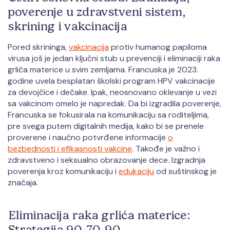
poverenje u zdravstveni sistem,
skrining i vakcinacija
Pored skrininga,
vakcinacija
protiv humanog papiloma
virusa još je jedan ključni stub u prevenciji i eliminaciji raka
grlića materice u svim zemljama. Francuska je 2023.
godine uvela besplatan školski program HPV vakcinacije
za devojčice i dečake. Ipak, neosnovano oklevanje u vezi
sa vakcinom omelo je napredak. Da bi izgradila poverenje,
Francuska se fokusirala na komunikaciju sa roditeljima,
pre svega putem digitalnih medija, kako bi se prenele
proverene i naučno potvrđene informacije
o
bezbednosti i efikasnosti vakcine
. Takođe je važno i
zdravstveno i seksualno obrazovanje dece. Izgradnja
poverenja kroz komunikaciju i
edukaciju
od suštinskog je
značaja.
Eliminacija raka grlića materice:
Strategija 90-70-90