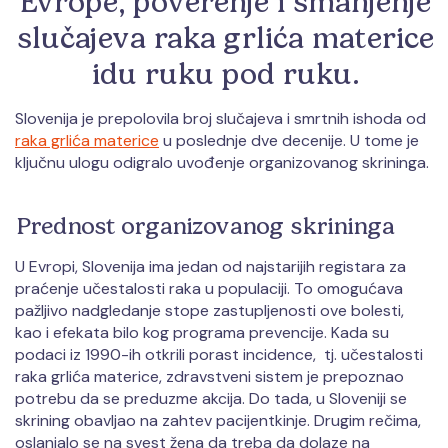
Evrope, poverenje i smanjenje
slučajeva raka grlića materice
idu ruku pod ruku.
Slovenija je prepolovila broj slučajeva i smrtnih ishoda od
raka grlića materice
u poslednje dve decenije. U tome je
ključnu ulogu odigralo uvođenje organizovanog skrininga.
Prednost organizovanog skrininga
U Evropi, Slovenija ima jedan od najstarijih registara za
praćenje učestalosti raka u populaciji. To omogućava
pažljivo nadgledanje stope zastupljenosti ove bolesti,
kao i efekata bilo kog programa prevencije. Kada su
podaci iz 1990-ih otkrili porast incidence, tj. učestalosti
raka grlića materice, zdravstveni sistem je prepoznao
potrebu da se preduzme akcija. Do tada, u Sloveniji se
skrining obavljao na zahtev pacijentkinje. Drugim rečima,
oslanjalo se na svest žena da treba da dolaze na