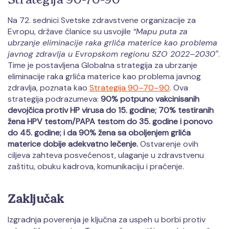
Na 72. sednici Svetske zdravstvene organizacije za
Evropu, države članice su usvojile
“Mapu puta za
ubrzanje eliminacije raka grlića materice kao problema
javnog zdravlja u Evropskom regionu SZO 2022–2030″
.
Time je postavljena Globalna strategija za ubrzanje
eliminacije raka grlića materice kao problema javnog
zdravlja, poznata kao
Strategija 90–70–90
. Ova
strategija podrazumeva:
90% potpuno vakcinisanih
devojčica protiv HP virusa do 15. godine; 70% testiranih
žena HPV testom/PAPA testom do 35. godine i ponovo
do 45. godine; i da 90% žena sa oboljenjem grlića
materice dobije adekvatno lečenje.
Ostvarenje ovih
ciljeva zahteva posvećenost, ulaganje u zdravstvenu
zaštitu, obuku kadrova, komunikaciju i praćenje.
Zaključak
Izgradnja poverenja je ključna za uspeh u borbi protiv