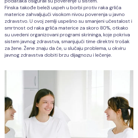
podataka osigurali su poverenje u sistem.
Finska takođe beleži uspeh u borbi protiv raka grlića
materice zahvaljujući visokom nivou poverenja u javno
zdravstvo. U ovoj zemlji uspešno su smanjeni učestalost i
smrtnost od raka grlića materice za skoro 80%, otkako
su uvedeni organizovani programi skrininga, koje pokriva
sistem javnog zdravstva, smanjujući time direktni trošak
za žene. Žene znaju da će, u slučaju problema, u okviru
javnog zdravstva dobiti brzu dijagnozu i lečenje.