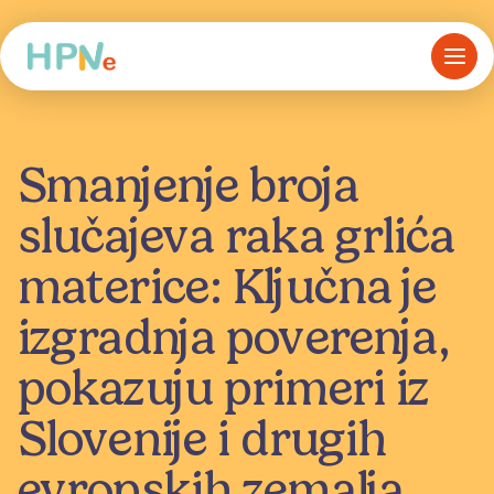
Smanjenje broja
slučajeva raka grlića
materice: Ključna je
izgradnja poverenja,
pokazuju primeri iz
Slovenije i drugih
evropskih zemalja