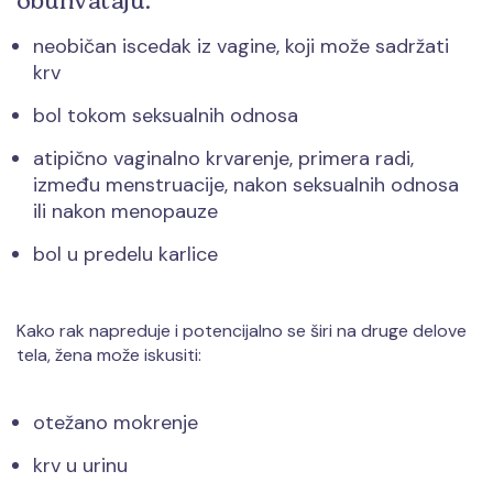
obuhvataju:
neobičan iscedak iz vagine, koji može sadržati
krv
bol tokom seksualnih odnosa
atipično vaginalno krvarenje, primera radi,
između menstruacije, nakon seksualnih odnosa
ili nakon menopauze
bol u predelu karlice
Kako rak napreduje i potencijalno se širi na druge delove
tela, žena može iskusiti:
otežano mokrenje
krv u urinu