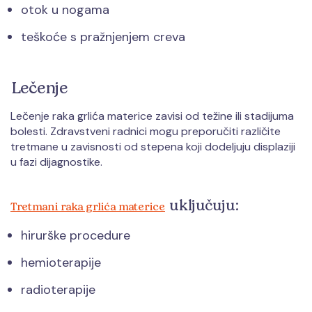
otok u nogama
teškoće s pražnjenjem creva
Lečenje
Lečenje raka grlića materice zavisi od težine ili stadijuma
bolesti. Zdravstveni radnici mogu preporučiti različite
tretmane u zavisnosti od stepena koji dodeljuju displaziji
u fazi dijagnostike.
uključuju:
Tretmani raka grlića materice
hirurške procedure
hemioterapije
radioterapije