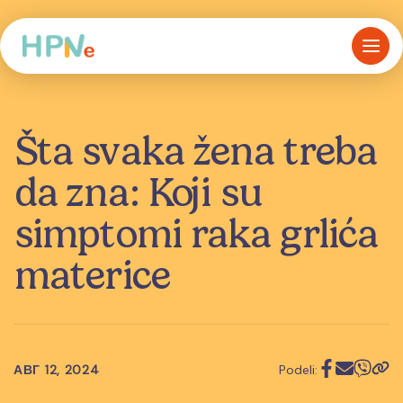
Šta svaka žena treba
da zna: Koji su
simptomi raka grlića
materice
АВГ 12, 2024
Podeli: