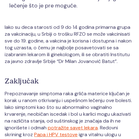
lečenje što je pre moguće.
Iako su deca starosti od 9 do 14 godina primarna grupa
za vakcinaciju, u Srbiji o trošku RFZO se može vakcinisati
sve do 19. godine, a vakcina je korisna i dostupna i nakon
tog uzrasta, o čemu je najbolje posavetovati se sa
izabranim lekarom ili ginekologom, ili se obratiti Institutu
za javno zdravlje Srbije “Dr Milan Jovanović Batut”.
Zaključak
Prepoznavanje simptoma raka grlića materice ključan je
korak u ranom otkrivanju i uspešnom lečenju ove bolesti.
Iako simptomi kao što su abnormalno vaginalno
krvarenje, neobičan iscedak i bol u karlici mogu ukazivati
na različita stanja, od suštinskog je značaja da ih ne
ignorišete i odmah
potražite savet lekara
. Redovni
skrining kroz
Papa i HPV testove
igra vitalnu ulogu u