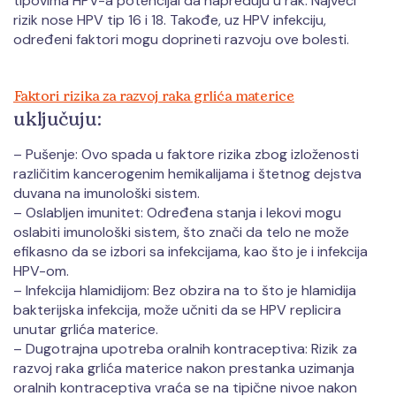
tipovima HPV-a potencijal da napreduju u rak. Najveći
rizik nose HPV tip 16 i 18. Takođe, uz HPV infekciju,
određeni faktori mogu doprineti razvoju ove bolesti.
Faktori rizika za razvoj raka grlića materice
uključuju:
– Pušenje: Ovo spada u faktore rizika zbog izloženosti
različitim kancerogenim hemikalijama i štetnog dejstva
duvana na imunološki sistem.
– Oslabljen imunitet: Određena stanja i lekovi mogu
oslabiti imunološki sistem, što znači da telo ne može
efikasno da se izbori sa infekcijama, kao što je i infekcija
HPV-om.
– Infekcija hlamidijom: Bez obzira na to što je hlamidija
bakterijska infekcija, može učniti da se HPV replicira
unutar grlića materice.
– Dugotrajna upotreba oralnih kontraceptiva: Rizik za
razvoj raka grlića materice nakon prestanka uzimanja
oralnih kontraceptiva vraća se na tipične nivoe nakon