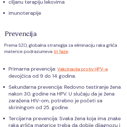
ciljanu terapiju lekovima
imunoterapije
Prevencija
Prema SZO, globalna strategija za eliminaciju raka grlića
materice podrazumeva
tri faze
:
Primarna prevencija:
Vakcinacija protiv HPV-a
devojčica od 9 do 14 godina.
Sekundarna prevencija: Redovno testiranje žena
nakon 30. godine na HPV. U slučaju da je žena
zaražena HIV-om, potrebno je početi sa
skriningom od 25. godine.
Tercijarna prevencija: Svaka žena koja ima znake
raka grlića materice treba da dobije dijagnozu i