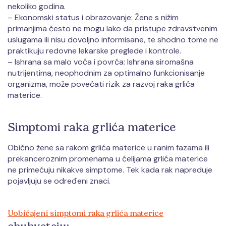
nekoliko godina.
– Ekonomski status i obrazovanje: Žene s nižim
primanjima često ne mogu lako da pristupe zdravstvenim
uslugama ili nisu dovoljno informisane, te shodno tome ne
praktikuju redovne lekarske preglede i kontrole.
– Ishrana sa malo voća i povrća: Ishrana siromašna
nutrijentima, neophodnim za optimalno funkcionisanje
organizma, može povećati rizik za razvoj raka grlića
materice.
Simptomi raka grlića materice
Obično žene sa rakom grlića materice u ranim fazama ili
prekanceroznim promenama u ćelijama grlića materice
ne primećuju nikakve simptome. Tek kada rak napreduje
pojavljuju se određeni znaci.
Uobičajeni simptomi raka grlića materice