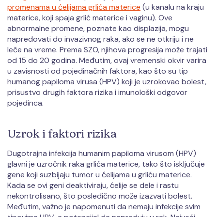
promenama u ćelijama grlića materice
(u kanalu na kraju
materice, koji spaja grlić materice i vaginu). Ove
abnormalne promene, poznate kao displazija, mogu
napredovati do invazivnog raka, ako se ne otkriju i ne
leče na vreme. Prema SZO, njihova progresija može trajati
od 15 do 20 godina. Međutim, ovaj vremenski okvir varira
u zavisnosti od pojedinačnih faktora, kao što su tip
humanog papiloma virusa (HPV) koji je uzrokovao bolest,
prisustvo drugih faktora rizika i imunološki odgovor
pojedinca.
Uzrok i faktori rizika
Dugotrajna infekcija humanim papiloma virusom (HPV)
glavni je uzročnik raka grlića materice, tako što isključuje
gene koji suzbijaju tumor u ćelijama u grliću materice.
Kada se ovi geni deaktiviraju, ćelije se dele i rastu
nekontrolisano, što posledično može izazvati bolest.
Međutim, važno je napomenuti da nemaju infekcije svim