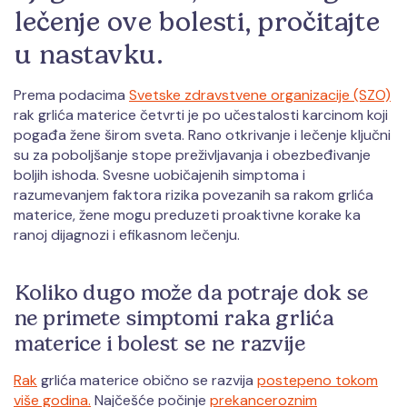
lečenje ove bolesti, pročitajte
u nastavku.
Prema podacima
Svetske zdravstvene organizacije (SZO)
rak grlića materice četvrti je po učestalosti karcinom koji
pogađa žene širom sveta. Rano otkrivanje i lečenje ključni
su za poboljšanje stope preživljavanja i obezbeđivanje
boljih ishoda. Svesne uobičajenih simptoma i
razumevanjem faktora rizika povezanih sa rakom grlića
materice, žene mogu preduzeti proaktivne korake ka
ranoj dijagnozi i efikasnom lečenju.
Koliko dugo može da potraje dok se
ne primete simptomi raka grlića
materice i bolest se ne razvije
Rak
grlića materice obično se razvija
postepeno tokom
više godina.
Najčešće počinje
prekanceroznim