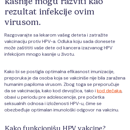
kasnije mogu razviti kao
rezultat infekcije ovim
virusom.
Razgovarajte sa lekarom vašeg deteta i zatražite
vakcinaciju protiv HPV-a. Odluka koju sada donesete
može zaštititi vaše dete od kancera izazvanog HPV
infekcijom mnogo kasnije u životu.
Kako bi se postigla optimalna efikasnost imunizacije,
preporuka je da osoba koja se vakciniše nije bila zaražena
humanim papiloma virusom. Zbog toga se preporučuje
da se vakcinacija, kako kod devojčica, tako i
kod dečaka
,
obavi u periodu pre adolescencije, pre početka
seksualnih odnosa i izloženosti HPV-u, čime se
obezbeđuje optimalan imunološki odgovor na vakcinu.
Kako funkcionišu HPV vakcine?