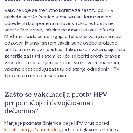
Vakcine koje se trenutno koriste za zaštitu od HPV
infekcija sadrže čestice slične virusu, formirane od
određenih komponenti njihove strukture. Pošto ne
sadrže žive viruse, vakcine ne mogu izazvati infekciju.
Međutim, kada se ubrizgaju u telo, izazivaju jak imunski
odgovor. Imunski sistem vakcinisane osobe proizvodi
antitela protiv ovih čestica. Tako, nakon vakcinacije, telo
generiše zaštitni sistem koji će se boriti protiv pravog
virusa kada se sa njim susretne. Kroz ovaj mehanizam,
vakcine obezbeđuju zaštitu od stanja određenih HPV
tipovima u njihovom sastavu.
Zašto se vakcinacija protiv HPV
preporučuje i devojčicama i
dečacima?
Manje je poznata činjenica da je HPV virus pored
karcinoma grlića materice
, jedan od glavnih uzročnika