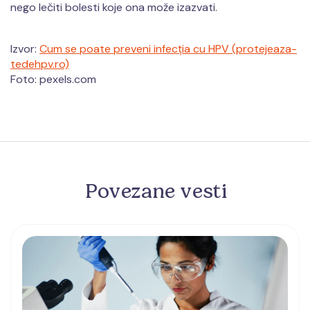
nego lečiti bolesti koje ona može izazvati.
Izvor:
Cum se poate preveni infecția cu HPV (protejeaza-
tedehpv.ro)
Foto: pexels.com
Povezane vesti