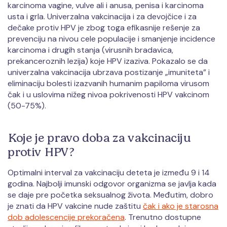
karcinoma vagine, vulve ali i anusa, penisa i karcinoma
usta i grla. Univerzalna vakcinacija i za devojčice i za
dečake protiv HPV je zbog toga efikasnije rešenje za
prevenciju na nivou cele populacije i smanjenje incidence
karcinoma i drugih stanja (virusnih bradavica,
prekanceroznih lezija) koje HPV izaziva. Pokazalo se da
univerzalna vakcinacija ubrzava postizanje „imuniteta” i
eliminaciju bolesti izazvanih humanim papiloma virusom
čak i u uslovima nižeg nivoa pokrivenosti HPV vakcinom
(50-75%).
Koje je pravo doba za vakcinaciju
protiv HPV?
Optimalni interval za vakcinaciju deteta je između 9 i 14
godina. Najbolji imunski odgovor organizma se javlja kada
se daje pre početka seksualnog života. Međutim, dobro
je znati da HPV vakcine nude zaštitu
čak i ako je starosna
dob adolescencije prekoračena
. Trenutno dostupne