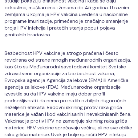
studije pokazuju efikasnost vakcina i kada se daju
odraslima, muškarcima i ženama do 45 godina. U raznim
zemljama u kojima je HPV vakcina uvedena u nacionalne
programe imunizacije, primećeno je značajno smanjenje
broja HPV infekcija i pratećih stanja poput pojava
genitalnih bradavica.
Bezbednost HPV vakcina je strogo praćena i često
revidirana od strane mnogih međunarodnih organizacija,
kao što su Međunarodni savetodavni komitet Svetske
zdravstvene organizacije za bezbednost vakcina,
Evropska agencija Agencija za lekove (EMA) ili Američka
agencija za lekove (FDA). Međunarodne organizacije
izvestile su da HPV vakcine imaju dobar profil
podnošljivosti i da nema poznatih ozbiljnih dugoročnih
neželjenih efekata. Redovni skrining protiv raka grlića
materice je važan i kod vakcinisanih i nevakcinisanih žena.
Vakcinacija protiv HPV ne zamenjuje skrining raka grlića
materice. HPV vakcine sprečavaju većinu, ali ne sve oblike
raka grlića materice. Uvek je bolje sprečiti HPV infekciju