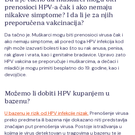
prenosioci HPV-a čak i ako nemaju
nikakve simptome? I da li je za njih
preporučena vakcinacija?
Da tačno je. Muškarci mogu biti prenosioci virusa čak i
ako nemaju simptome, ali pored toga HPV infekcija kod
njih može izazvati bolesti kao što su rak anusa, penisa,
rak glave i vrata, kao i genitalne bradavice. Upravo zato
HPV vakcina se preporučuje i muškarcima, a dečaci i
mladići je mogu primiti besplatno do 19. godine, kao i
devojčice.
Možemo li dobiti HPV kupanjem u
bazenu?
U bazenu je rizik od HPV infekcije nizak.
Prenošenje virusa
preko predmeta ili bazena nije dokazano niti predstavlja
značajan put prenošenja virusa. Postoje istraživanja u
kojima je virus detektovan u tragovima u bazenu te je