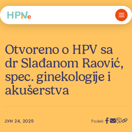
Otvoreno o HPV sa
dr Slađanom Raović,
spec. ginekologije i
akušerstva
ЈУН 24, 2025
Podeli: