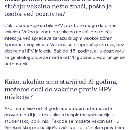
slučaju vakcina nešto znači, pošto je
osoba već pozitivna?
Čak i osobe koje su bile HPV pozitivne mogu da prime
vakcinu. Važno je znati da vakcina ne leči postojeću
infekciju, već sprečava zarazu drugim visokorizičnim
tipovima ovog virusa. Vakcina se preporučuje za sve, bez
obzira na HPV infekciju, čak do 45. godine, ali u dogovoru
sa ginekologom, a za mlađe od 26 godina preporučuje se
automatski.
Kako, ukoliko smo stariji od 19 godina,
možemo doći do vakcine protiv HPV
infekcije?
Ako imate više od 19 godina, a student ste, možete
proveriti da li je u toku akcija besplatne vakcinacije u
studentskoj poliklinici. Takođe se možete vakcinisati i u
Ginekološkoj ordinaciji
Raović
, kao i u još nekim privatnim