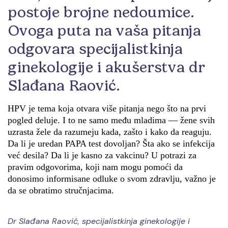
postoje brojne nedoumice.
Ovoga puta na vaša pitanja
odgovara specijalistkinja
ginekologije i akušerstva dr
Slađana Raović.
HPV je tema koja otvara više pitanja nego što na prvi
pogled deluje. I to ne samo među mladima — žene svih
uzrasta žele da razumeju kada, zašto i kako da reaguju.
Da li je uredan PAPA test dovoljan? Šta ako se infekcija
već desila? Da li je kasno za vakcinu? U potrazi za
pravim odgovorima, koji nam mogu pomoći da
donosimo informisane odluke o svom zdravlju, važno je
da se obratimo stručnjacima.
Dr Slađana Raović, specijalistkinja ginekologije i