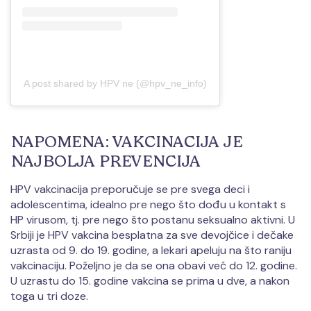
A post shared by HPV ne (@hpv_ne_info)
NAPOMENA: VAKCINACIJA JE
NAJBOLJA PREVENCIJA
HPV vakcinacija preporučuje se pre svega deci i
adolescentima, idealno pre nego što dođu u kontakt s
HP virusom, tj. pre nego što postanu seksualno aktivni. U
Srbiji je HPV vakcina besplatna za sve devojčice i dečake
uzrasta od 9. do 19. godine, a lekari apeluju na što raniju
vakcinaciju. Poželjno je da se ona obavi već do 12. godine.
U uzrastu do 15. godine vakcina se prima u dve, a nakon
toga u tri doze.