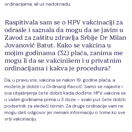
ordinacijama, ali uz nadoknadu.
Raspitivala sam se o HPV vakcinaciji za
odrasle i saznala da mogu da se javim u
Zavod za zaštitu zdravlja Srbije Dr Milan
Jovanović Batut. Kako se vakcina u
mojim godinama (32) plaća, zanima me
mogu li da se vakcinišem i u privatnim
ordinacijama i kakva je procedura?
Da, u pravu ste, vakcina se nakon 19. godine plaća, a
možete je dobiti i u Ordinaciji
Raović
. Samo se najavite i
sva objašnjenja ćete dobiti kada dođete. HPV vakcina se
u vašim godinama prima u 3 doze – svaki put ćete dobiti
podsetnik za sledeći termin. Za druge ordinacije vam ne
mogu dati odgovor jer nemam informaciju o tome ko sve
vrši vakcinaciju.