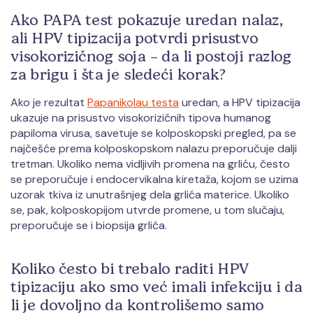
Ako PAPA test pokazuje uredan nalaz,
ali HPV tipizacija potvrdi prisustvo
visokorizičnog soja – da li postoji razlog
za brigu i šta je sledeći korak?
Ako je rezultat
Papanikolau testa
uredan, a HPV tipizacija
ukazuje na prisustvo visokorizičnih tipova humanog
papiloma virusa, savetuje se kolposkopski pregled, pa se
najčešće prema kolposkopskom nalazu preporučuje dalji
tretman. Ukoliko nema vidljivih promena na grliću, često
se preporučuje i endocervikalna kiretaža, kojom se uzima
uzorak tkiva iz unutrašnjeg dela grlića materice. Ukoliko
se, pak, kolposkopijom utvrde promene, u tom slučaju,
preporučuje se i biopsija grlića.
Koliko često bi trebalo raditi HPV
tipizaciju ako smo već imali infekciju i da
li je dovoljno da kontrolišemo samo