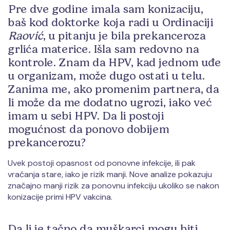
Pre dve godine imala sam konizaciju,
baš kod doktorke koja radi u Ordinaciji
Raović
, u pitanju je bila prekanceroza
grlića materice. Išla sam redovno na
kontrole. Znam da HPV, kad jednom uđe
u organizam, može dugo ostati u telu.
Zanima me, ako promenim partnera, da
li može da me dodatno ugrozi, iako već
imam u sebi HPV. Da li postoji
mogućnost da ponovo dobijem
prekancerozu?
Uvek postoji opasnost od ponovne infekcije, ili pak
vraćanja stare, iako je rizik manji. Nove analize pokazuju
značajno manji rizik za ponovnu infekciju ukoliko se nakon
konizacije primi HPV vakcina.
Da li je tačno da muškarci mogu biti