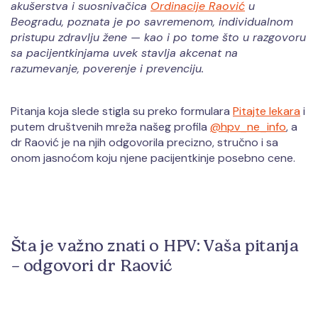
akušerstva i suosnivačica
Ordinacije Raović
u
Beogradu, poznata je po savremenom, individualnom
pristupu zdravlju žene — kao i po tome što u razgovoru
sa pacijentkinjama uvek stavlja akcenat na
razumevanje, poverenje i prevenciju.
Pitanja koja slede stigla su preko formulara
Pitajte lekara
i
putem društvenih mreža našeg profila
@hpv_ne_info
, a
dr Raović je na njih odgovorila precizno, stručno i sa
onom jasnoćom koju njene pacijentkinje posebno cene.
Šta je važno znati o HPV: Vaša pitanja
– odgovori dr Raović