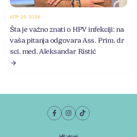
АПР 29, 2026
Šta je važno znati o HPV infekciji: na
vaša pitanja odgovara Ass. Prim. dr
sci. med. Aleksandar Ristić
HP virusi