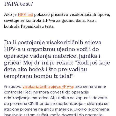
PAPA test?
Ako je
pokazao prisustvo visokorizičnih tipova,
HPV test
savetuje se kontrola HPV-a za godinu dana, kao i
kontrola Papanikolau testa.
Da li postojanje visokorizičnih sojeva
HPV-a u organizmu ujedno vodi i do
operacije vađenja materice, jajnika i
grlića? Moj dr mi je rekao: “Rodi još koje
dete ako hoćeš i što pre vadi tu
tempiranu bombu iz tela!”
Prisustvo
visokorizičnih sojeva HPV-a
, ako se na vreme
kontroliše i leči, ne mora dovesti do operacije
odstranjivanja materice. Ali, ukoliko se zapusti i dovede
do promena CIN III, onda se radi konizacija – uklanjaju se
atipične promene na grliću materice. Ukoliko je promena
invazivnija, u tom slučaju može dovesti i do operacije