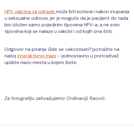
HPV vakcina za odrasle
može biti korisna i nakon stupanja
u seksualne odnose, jer je moguće da je pacijent do tada
bio izložen samo pojedinim tipovima HPV-a, a ne svim
tipovima koji se nalaze u vakcini i od kojih ona štiti.
Odgovor na pitanje
Gde se vakcinisati?
potražite na
našoj
interaktivnoj mapi
– jednostavno u pretraživač
upišite naziv mesta u kojem živite.
Za fotografiju zahvaljujemo Ordinaciji Raović.