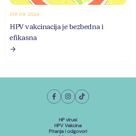
ЈУЛ 09, 2024
HPV vakcinacija je bezbedna i
efikasna
HP virusi
HPV Vakcina
Pitanja i odgovori