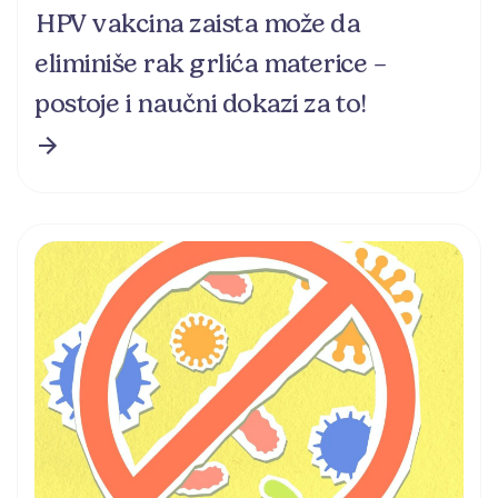
HPV vakcina zaista može da
eliminiše rak grlića materice –
postoje i naučni dokazi za to!