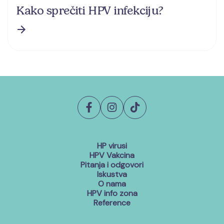
Kako sprečiti HPV infekciju?
HP virusi
HPV Vakcina
Pitanja i odgovori
Iskustva
O nama
HPV info zona
Reference