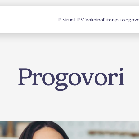
HP virusi
HPV Vakcina
Pitanja i odgovo
Progovori