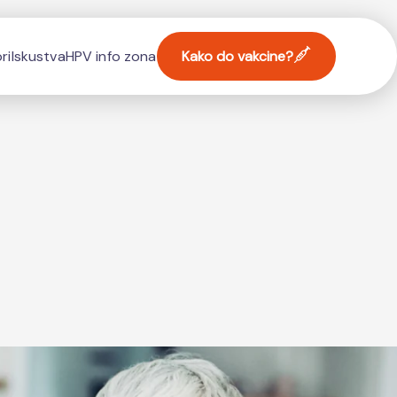
ri
Iskustva
HPV info zona
Kako do vakcine?