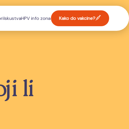
ri
Iskustva
HPV info zona
Kako do vakcine?
i li