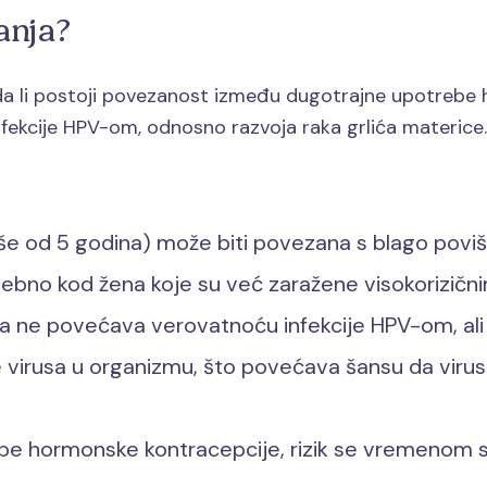
anja?
 da li postoji povezanost između dugotrajne upotrebe 
nfekcije HPV-om, odnosno razvoja raka grlića materice. 
še od 5 godina) može biti povezana s blago poviš
sebno kod žena koje su već zaražene visokorizičn
 ne povećava verovatnoću infekcije HPV-om, ali 
e virusa u organizmu, što povećava šansu da vir
be hormonske kontracepcije, rizik se vremenom 