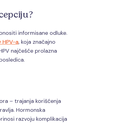
cepciju?
onositi informisane odluke.
iv HPV-a
, koja značajno
je HPV najčešće prolazna
posledica.
ra – trajanja korišćenja
dravlja. Hormonska
rinosi razvoju komplikacija