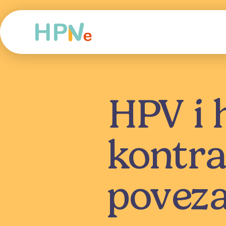
HPV i
kontrac
poveza