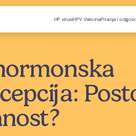
HP virusi
HPV Vakcina
Pitanja i odgovo
 hormonska
epcija: Postoj
nost?