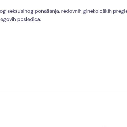
g seksualnog ponašanja, redovnih ginekoloških pregled
jegovih posledica.