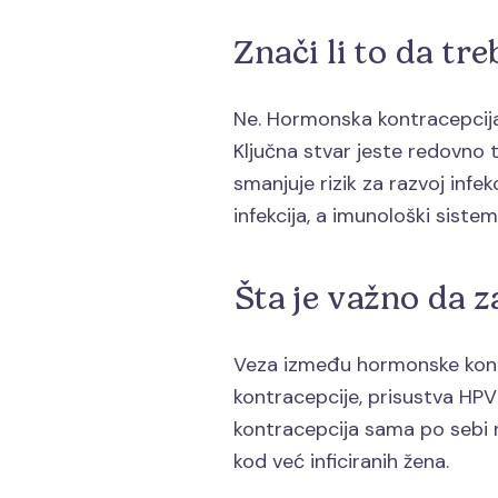
Znači li to da t
Ne. Hormonska kontracepcija 
Ključna stvar jeste redovno t
smanjuje rizik za razvoj infe
infekcija, a imunološki siste
Šta je važno da 
Veza između hormonske kontra
kontracepcije, prisustva HPV
kontracepcija sama po sebi ne
kod već inficiranih žena.