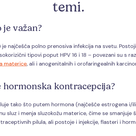
temi.
o je važan?
je najčešća polno prenosiva infekcija na svetu. Postoj
visokorizični tipovi poput HPV 16 i 18 – povezani su s r
ća materice
, ali i anogenitalnih i orofaringealnih karcin
e hormonska kontracepcija?
uje tako što putem hormona (najčešće estrogena i/il
alnu sluz i menja sluzokožu materice, čime se smanjuje
traceptivnih pilula, ali postoje i injekcije, flasteri i hor