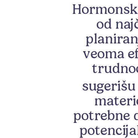
Hormonska 
od naj
planiran
veoma ef
trudnoć
sugerišu 
materi
potrebne d
potencija