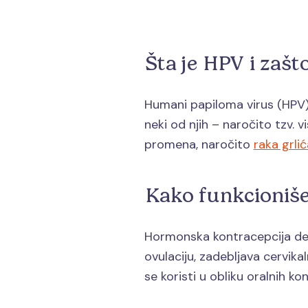
Šta je HPV i zašt
Humani papiloma virus (HPV) 
neki od njih – naročito tzv. 
promena, naročito
raka grli
Kako funkcioniš
Hormonska kontracepcija del
ovulaciju, zadebljava cervik
se koristi u obliku oralnih kon