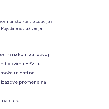
hormonske kontracepcije i
Pojedina istraživanja
enim rizikom za razvoj
im tipovima HPV-a.
može uticati na
us izazove promene na
smanjuje.