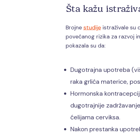
Šta kažu istraživ
Brojne
studije
istraživale su
povećanog rizika za razvoj i
pokazala su da:
Dugotrajna upotreba (vi
raka grlića materice, po
Hormonska kontracepcija
dugotrajnije zadržavanj
ćelijama cerviksa.
Nakon prestanka upotre