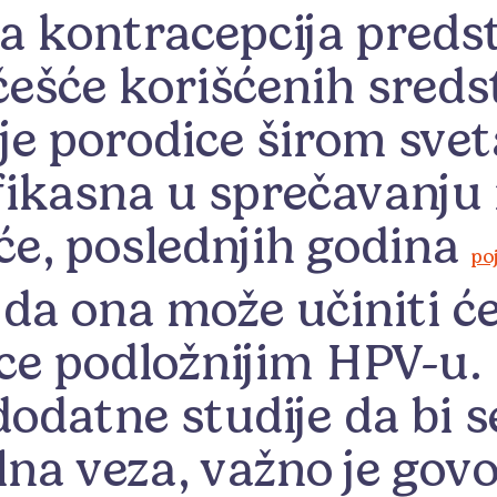
kontracepcija predst
češće korišćenih sreds
je porodice širom sveta
ikasna u sprečavanju 
e, poslednjih godina
po
da ona može učiniti ćeli
ce podložnijim HPV-u. 
odatne studije da bi 
lna veza, važno je govor