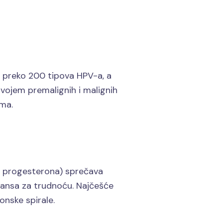
i preko 200 tipova HPV-a, a
azvojem premalignih i malignih
oma.
i progesterona) sprečava
 šansa za trudnoću. Najčešće
monske spirale.