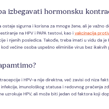
reba izbegavati hormonsku kontra
ostaje sigurna i korisna za mnoge žene, ali je važno d
estiranje na HPV i PAPA testovi, kao i
vakcinacija prot
kcije i njenih posledica. Takođe, treba imati u vidu da 
m kod većine osoba uspešno eliminiše virus bez ikakvih 
zapamtimo?
cepcije i HPV-a nije direktna, već zavisi od niza fakto
 infekcije, imunološkog statusa i redovnog praćenja z
 uzrokuje HPV, ali može biti jedan od faktora koji dop