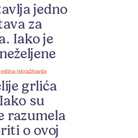
avlja jedno
tava za
. Iako je
neželjene
jedina istraživanja
je grlića
Iako su
se razumela
iti o ovoj