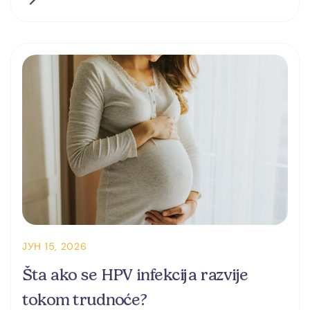
ЈУН 15, 2026
Šta ako se HPV infekcija razvije
tokom trudnoće?