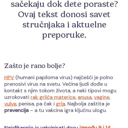
sačekaju dok dete poraste?
Ovaj tekst donosi savet
stručnjaka i aktuelne
preporuke.
Zašto je rano bolje?
HPV
(humani papiloma virus) najčešći je polno
prenosivi virus na svetu. Većina ljudi dođe u
kontakt s njim tokom života, a neki tipovi mogu
uzrokovati
rak grlića materice
,
anusa
,
vagine
,
vulve
, penisa, pa čak i
grla
. Najbolja zaštita je
prevencija
– a tu vakcina igra ključnu ulogu.
Najefikasnije je vakcinisati decu
između 9 i 14