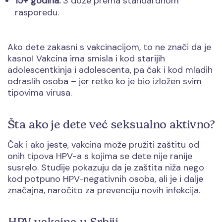
15+ godina:
3 doze prema standardnom
rasporedu.
Ako dete zakasni s vakcinacijom, to ne znači da je
kasno! Vakcina ima smisla i kod starijih
adolescentkinja i adolescenta, pa čak i kod mladih
odraslih osoba – jer retko ko je bio izložen svim
tipovima virusa.
Šta ako je dete već seksualno aktivno?
Čak i ako jeste, vakcina može pružiti zaštitu od
onih tipova HPV-a s kojima se dete nije ranije
susrelo. Studije pokazuju da je zaštita niža nego
kod potpuno HPV-negativnih osoba, ali je i dalje
značajna, naročito za prevenciju novih infekcija.