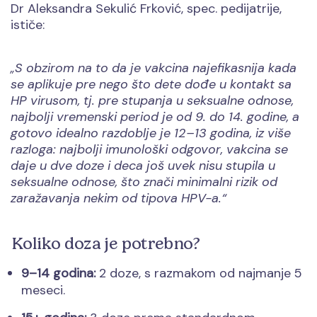
Dr Aleksandra Sekulić Frković, spec. pedijatrije,
ističe:
S obzirom na to da je vakcina najefikasnija kada
„
se aplikuje pre nego što dete dođe u kontakt sa
HP virusom, tj. pre stupanja u seksualne odnose,
najbolji vremenski period je od 9. do 14. godine, a
gotovo idealno razdoblje je 12–13 godina, iz više
razloga: najbolji imunološki odgovor, vakcina se
daje u dve doze i deca još uvek nisu stupila u
seksualne odnose, što znači minimalni rizik od
zaražavanja nekim od tipova HPV-a.“
Koliko doza je potrebno?
9–14 godina:
2 doze, s razmakom od najmanje 5
meseci.