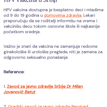
HPV vakcina u Srbiji
HPV vakcina dostupna je besplatno deci i mladima
od 9 do 19 godina u
domovima zdravlja
. Lekari
preporučuju da se roditelji informišu na vreme i
vakcinišu decu tokom osnovne škole ili najkasnije
početkom srednje.
Važno je znati da vakcina ne zamenjuje redovne
ginekološke ili urološke preglede, niti je zamena za
odgovorno seksualno ponašanje.
Reference:
1.
Zavod za javno zdravlje Srbije
Dr Milan
Jovanović Batut
2.
Gradski zavod za javno zdravlje Beograd