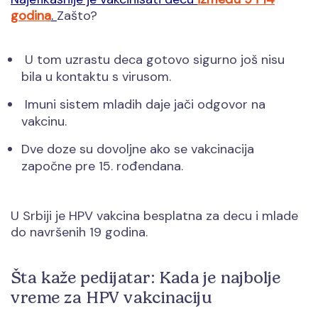
godina
.
Zašto?
U tom uzrastu deca gotovo sigurno još nisu
bila u kontaktu s virusom.
Imuni sistem mladih daje jači odgovor na
vakcinu.
Dve doze su dovoljne ako se vakcinacija
započne pre 15. rođendana.
U Srbiji je HPV vakcina besplatna za decu i mlade
do navršenih 19 godina.
Šta kaže pedijatar: Kada je najbolje
vreme za HPV vakcinaciju