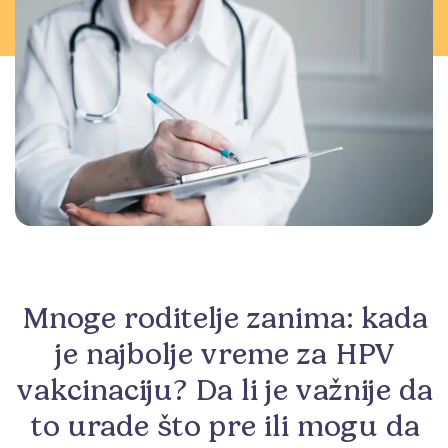
Mnoge roditelje zanima: kada
je najbolje vreme za HPV
vakcinaciju? Da li je važnije da
to urade što pre ili mogu da