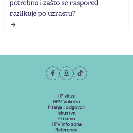
potrebno i zašto se raspored
razlikuje po uzrastu?
HP virusi
HPV Vakcina
Pitanja i odgovori
Iskustva
O nama
HPV info zona
Reference